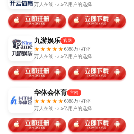
九游娱乐-姚明恢复代言！担任篮协主席7年推掉无数
合同：拒绝违规 无私奉献
近日，某车企官宣中国篮球传奇巨星姚明为首席体验官。这
是姚明在2024年10月卸任中国篮协主席后的首个 …
分享
2026-06-07
185
0
德甲